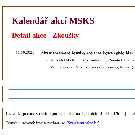
Kalendář akcí MSKS
Detail akce - Zkoušky
11.10.2025
Moravskoslezský kynologický svaz, Kynologický klub
Podle
: NZŘ+MZŘ
Rozhodčí
: Ing. Renata Hejčová
Vedoucí akce
: Petra Dřínovská Foltýnová, folta7
Uzávěrka podání žádostí o pořádání akcí na 1 pololetí: 01.12.2026 | 2 
Termíny uzávěrek jsou v souladu se "
Systémem výcviku
".