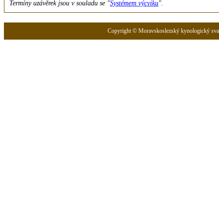
Termíny uzávěrek jsou v souladu se "
Systémem výcviku
".
Copyright © Moravskoslezský kynologický svaz 