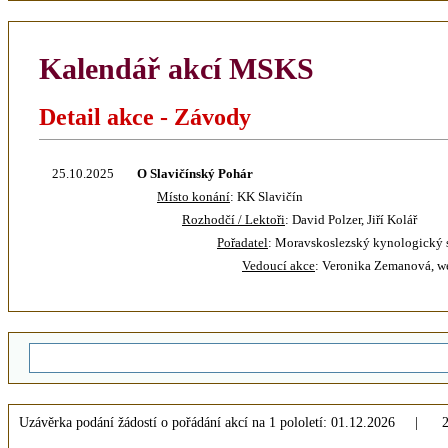
Kalendář akcí MSKS
Detail akce - Závody
25.10.2025
O Slavičínský Pohár
Místo konání
: KK Slavičín
Rozhodčí / Lektoři
: David Polzer, Jiří Kolář
Pořadatel
: Moravskoslezský kynologický s
Vedoucí akce
: Veronika Zemanová, 
Uzávěrka podání žádostí o pořádání akcí na 1 pololetí: 01.12.2026 | 2 