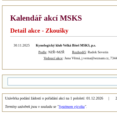
Kalendář akcí MSKS
Detail akce - Zkoušky
30.11.2025
Kynologický klub Velká Bíteš MSKS, p.s.
Podle
: NZŘ+MZŘ
Rozhodčí
: Radek Severin
Vedoucí akce
: Jana Věrná, j.verna@seznam.cz, 73
Uzávěrka podání žádostí o pořádání akcí na 1 pololetí: 01.12.2026 | 2 
Termíny uzávěrek jsou v souladu se "
Systémem výcviku
".