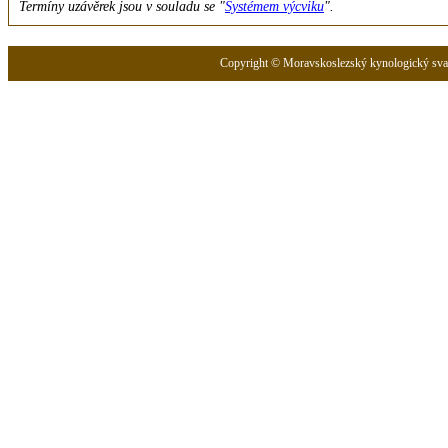
Termíny uzávěrek jsou v souladu se "
Systémem výcviku
".
Copyright © Moravskoslezský kynologický svaz 