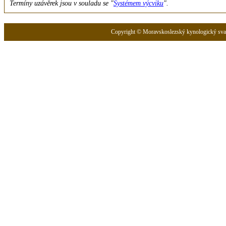
Termíny uzávěrek jsou v souladu se "
Systémem výcviku
".
Copyright © Moravskoslezský kynologický svaz 