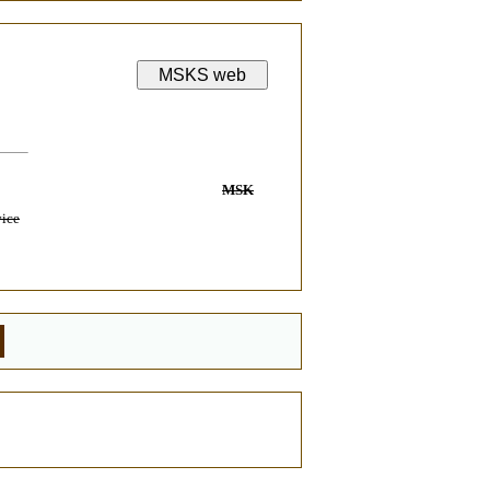
MSK
ice