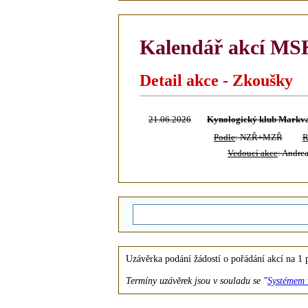
Kalendář akcí MS
Detail akce - Zkoušky
21.06.2026
Kynologický klub Markva
Podle
: NZŘ+MZŘ
R
Vedoucí akce
: Andre
Uzávěrka podání žádostí o pořádání akcí na 
Termíny uzávěrek jsou v souladu se "
Systémem 