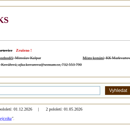
KS
rtovice
Zrušeno !
ozhodčí
: Miroslav Kašpar
Místo konání
: KK Markvartov
a Kovářová, ajka.kovarova@seznam.cz, 732 553 790
1 pololetí: 01.12.2026 | 2 pololetí: 01.05.2026
výcviku
".